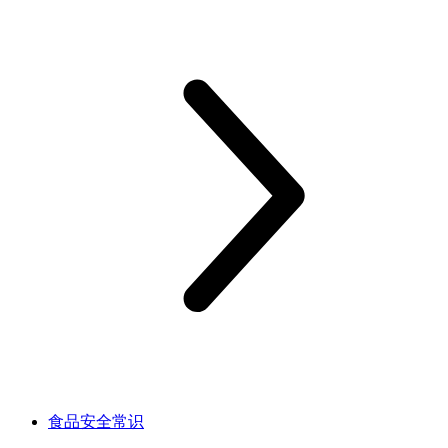
食品安全常识