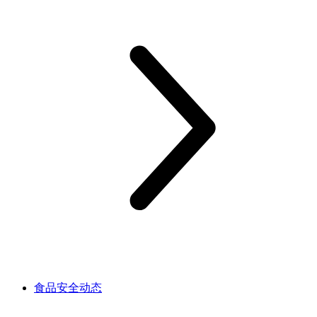
食品安全动态