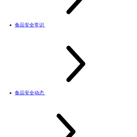
食品安全常识
食品安全动态