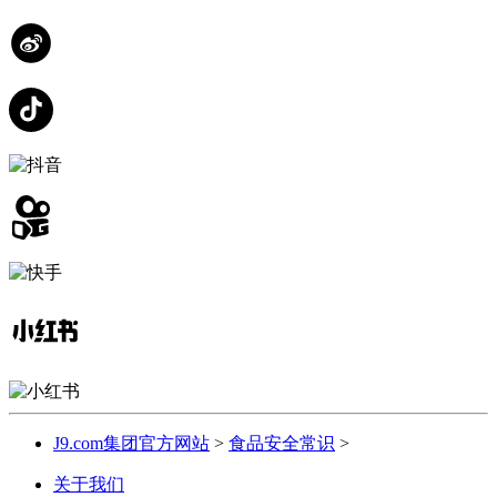
J9.com集团官方网站
>
食品安全常识
>
关于我们