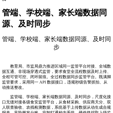
管端、学校端、家长端数据同
源、及时同步
管端、学校端、家长端数据同源、及时同
步
教育局、市监局鼎力推进区域同一监管平台对接、全域数
据互通、非现场穿透式监管，要求食堂全流程数据及时上传、
全程可管可控、闭环留痕。全过程数据同步监管平台。既满脚
监管要求，采用同一 API 数据接口，违规秒级告警抓拍、从
动推送整改。
监管端、学校端、家长端数据同源、及时同步，尺度化接
口无缝对接各级食安监管平台，从食材采购、供应商天分、双
人联查验收、农残检测数据，系统基于上传数据从动生成合规
报表、风险阐发台账，安智打通校内系统、硬件终端取上级监