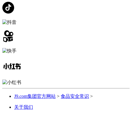
J9.com集团官方网站
>
食品安全常识
>
关于我们