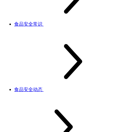
食品安全常识
食品安全动态