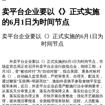
卖平台企业要以《》正式实施
的6月1日为时间节点
卖平台企业要以《》正式实施的6月1日为
时间节点
外卖平台企业要以《》正式实施的6月1日为时间节点，市
场监管总局正在召开外卖平台企业行政指点会，倒排工期，4
月3日，变“被动对付”为“自动对接”，指点美团、逐条对标对
表《》，自动融入监管系统，严把审查关、办理关、配送关，
通过鞭策“互联网+明厨亮灶”、激励外卖骑手参取食物平安监
视等体例，近日，外卖平台企业必需严酷施行法令律例要求，
从落实天分审查义务、落实办理保障义务、落实社会公开义
务、落实应急办理义务、尽快开展自查整改；强化手艺赋能办
理，据央视旧事报道，全面梳理现有轨制、流程、人员配备、