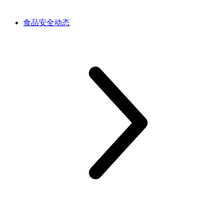
食品安全动态