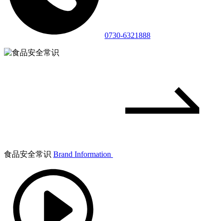
0730-6321888
食品安全常识
Brand Information