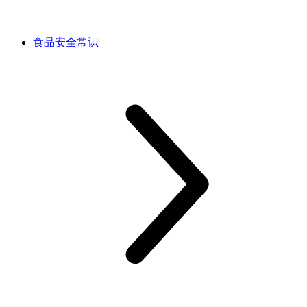
食品安全常识