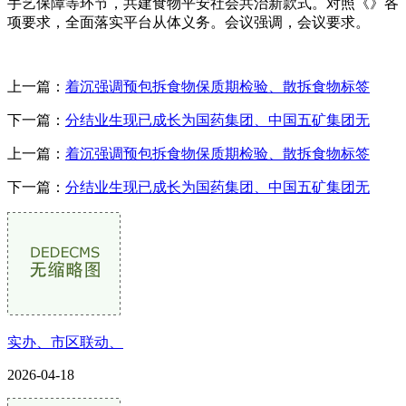
手艺保障等环节，共建食物平安社会共治新款式。对照《》各
项要求，全面落实平台从体义务。会议强调，会议要求。
上一篇：
着沉强调预包拆食物保质期检验、散拆食物标签
下一篇：
分结业生现已成长为国药集团、中国五矿集团无
上一篇：
着沉强调预包拆食物保质期检验、散拆食物标签
下一篇：
分结业生现已成长为国药集团、中国五矿集团无
实办、市区联动、
2026-04-18