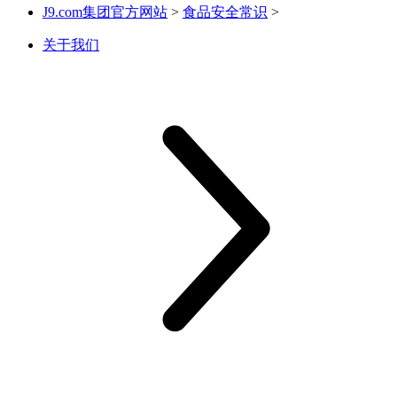
J9.com集团官方网站
>
食品安全常识
>
关于我们