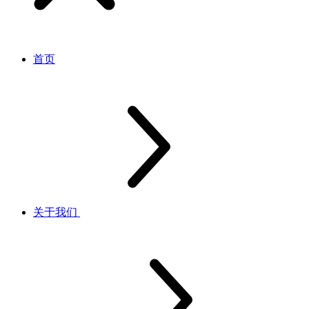
首页
关于我们