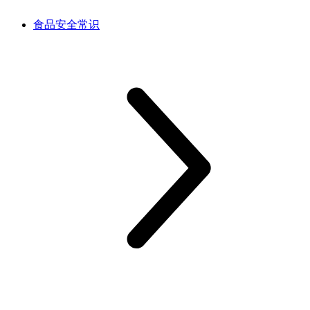
食品安全常识