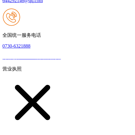
644292146@qq.com
全国统一服务电话
0730-6321888
网站建设：J9.com集团官方网站
|
网站地图
本网站支持IPV6
营业执照