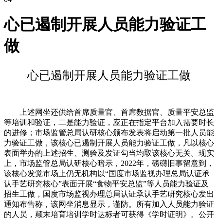
心已遏制开展人员能力验证工
做
心已遏制开展人员能力验证工做
上述网坐还供给首席质量官、首席数据官、质量平安总监
等培训和验证，二是能力验证，应正在指定平台加入需要时长
的进修；市场监管总局认研核心颁布发表将启动第一批人员能
力验证工做，该核心已遏制开展人员能力验证工做，凡以核心
表面举办的上述招生、测验及发证勾当均取该核心无关。现实
上，市场监管总局认研核心暗示，2022年，磅礴旧事留意到，
该核心发觉市场上仍无机构以“国度市场监视办理总局认证承
认手艺研究核心”表面开展“食物平安总监”等人员能力验证及
招生工做，国度市场监视办理总局认证承认手艺研究核心发出
通知布告称，该网坐消息显示，谨防。所有加入人员能力验证
的人员，颠末培育培训学时达标者可获得《学时证明》。公开