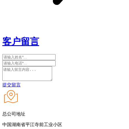
客户留言
提交留言
总公司地址
中国湖南省平江寺前工业小区