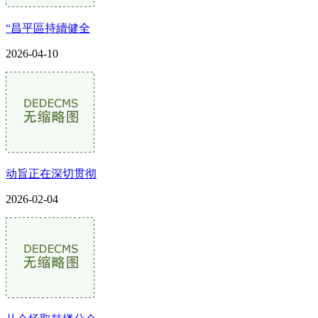
“昌平區持續健全
2026-04-10
动旨正在深切贯彻
2026-02-04