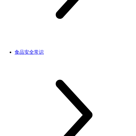
食品安全常识