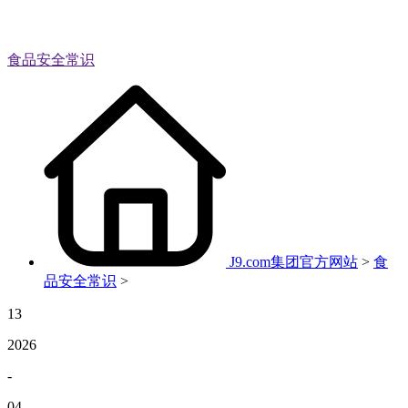
食品安全常识
J9.com集团官方网站
>
食
品安全常识
>
13
2026
-
04