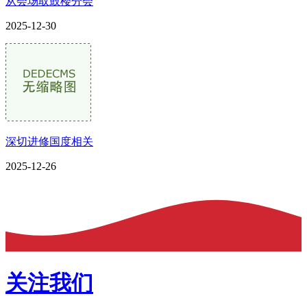
从会场取鼓楼分会
2025-12-30
深切进修国度相关
2025-12-26
关注我们