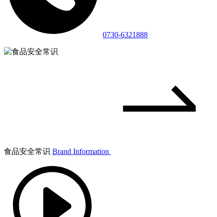
0730-6321888
食品安全常识
Brand Information