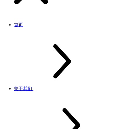
首页
关于我们