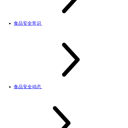
食品安全常识
食品安全动态