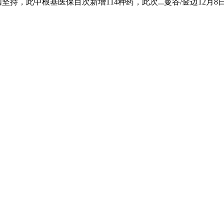
持，此中根基医保目次新增114种药，此次...曼谷/金边12月8