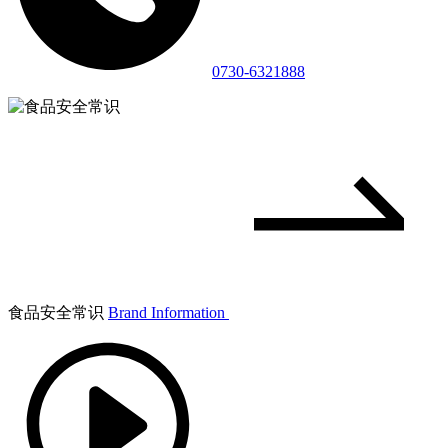
0730-6321888
食品安全常识
Brand Information