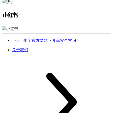
J9.com集团官方网站
>
食品安全常识
>
关于我们