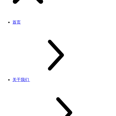
首页
关于我们