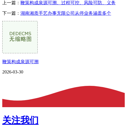
上一篇：
鞭策构成泉源可溯、过程可控、风险可防、义务
下一篇：
湖南湘质手艺办事无限公司从停业务涵盖多个
鞭策构成泉源可溯
2026-03-30
关注我们