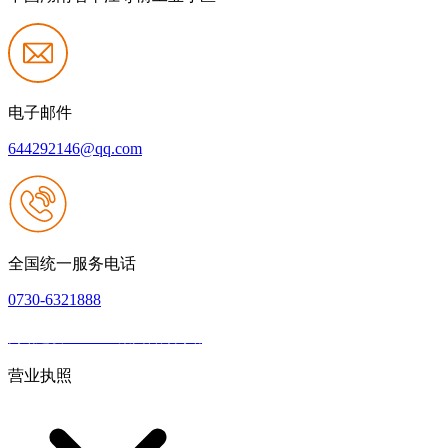
电子邮件
644292146@qq.com
全国统一服务电话
0730-6321888
网站建设：J9.com集团官方网站
|
网站地图
本网站支持IPV6
营业执照