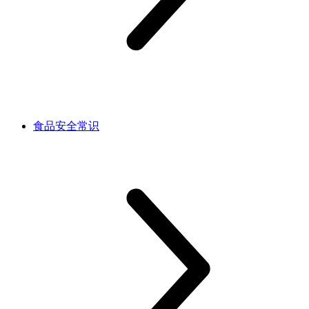
食品安全常识