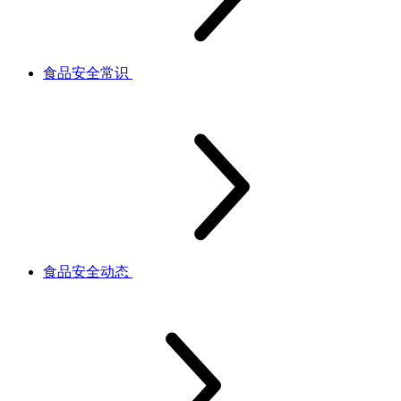
食品安全常识
食品安全动态