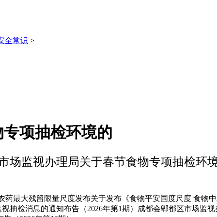
安全常识
>
物专项抽检环境的
市场监视办理局关于春节食物专项抽检环
中农药最大残留限量尺度发布关于发布《食物平安国度尺度 食物中农药
安监视抽检消息的通知布告（2026年第1期）成都会郫都区市场