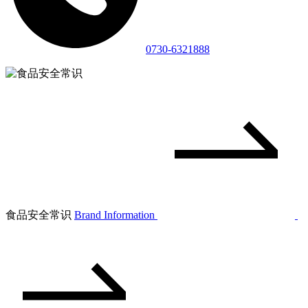
0730-6321888
食品安全常识
Brand Information