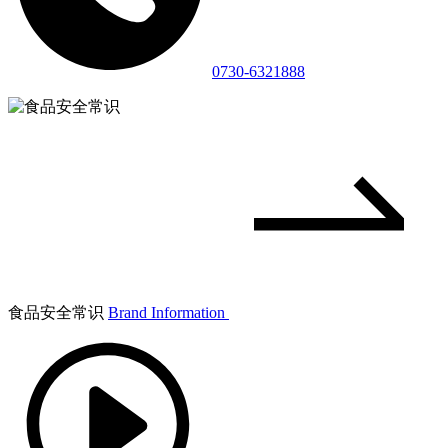
0730-6321888
食品安全常识
Brand Information