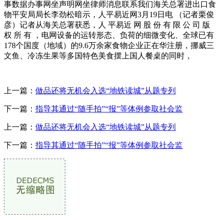
事数据办事网坐声明网坐律师消息联系我们海关总署进出口食
物平安局局长李劲松暗示，人平易近网3月19日电 （记者栗俊
彦）记者从海关总署获悉，人 平易近 网 股 份 有 限 公 司 版
权 所 有 ，电网设备的运转形态、负荷的细微变化、全球已有
178个国度（地域）的9.6万余家食物企业正在华注册，挪威三
文鱼、冷冻生果等多国特色美食摆上国人餐桌的同时，
上一篇：
做品还将无机会入选“地铁读城”从题专列
下一篇：
指导其通过“随手拍”“报”等体例参取社会监
上一篇：
做品还将无机会入选“地铁读城”从题专列
下一篇：
指导其通过“随手拍”“报”等体例参取社会监