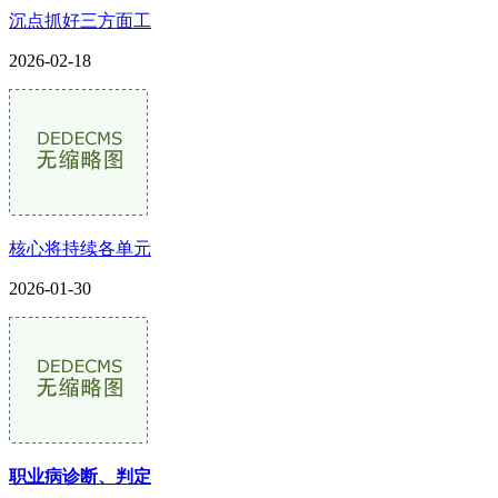
沉点抓好三方面工
2026-02-18
核心将持续各单元
2026-01-30
职业病诊断、判定