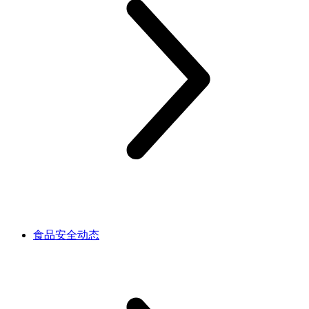
食品安全动态