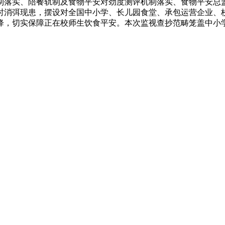
制落实、陪餐轨制及食物平安对劲度测评机制落实、食物平安总
时消弭现患，摆设对全国中小学、长儿园食堂、承包运营企业、
降，切实保障正在校师生饮食平安。本次监视查抄范畴笼盖中小