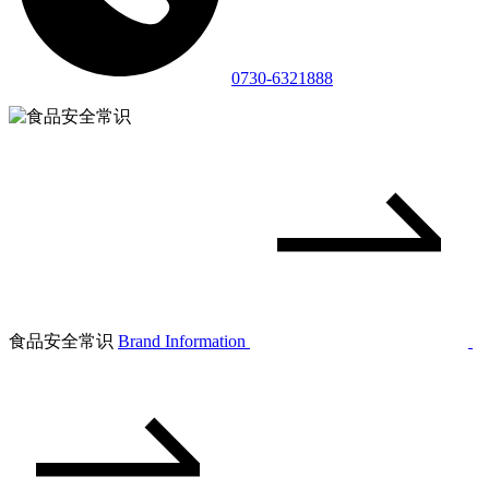
0730-6321888
食品安全常识
Brand Information