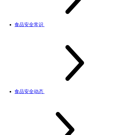
食品安全常识
食品安全动态