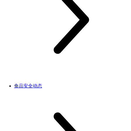
食品安全动态