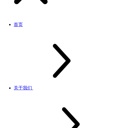
首页
关于我们