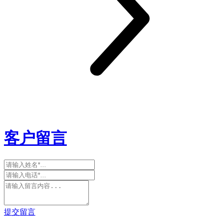
客户留言
提交留言