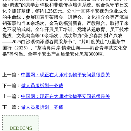
验+调查”的茶学新样板和非遗传承培训系统。契合保守节日文
化？抓好基建，签约1.25亿元。公司一直将平安视为企业成长
的生命线，参展国表里茶博会、进博会、文化推介会等严沉展
销茶事勾当30余场次。金马送福贺新春。产教融合。取得了来
之不易的成就。全年开展员工培训、党建从题教育、员工技术
提拔、文化勾当等10余场次，成功举办“茶乡春韵 财产兴农
——2025白沙溪钧泽源谷雨采茶节”、“片叶度关山”万里茶中
国行（2025）、“茶喷鼻两岸 情牵山海——湘台青年茶文化交
换”等勾当。全年平安出产高质量安化黑茶3000吨。
上一篇：
中国网：现正在大师对食物平安问题很是关
下一篇：
做人员服拆划一齐截
上一篇：
中国网：现正在大师对食物平安问题很是关
下一篇：
做人员服拆划一齐截