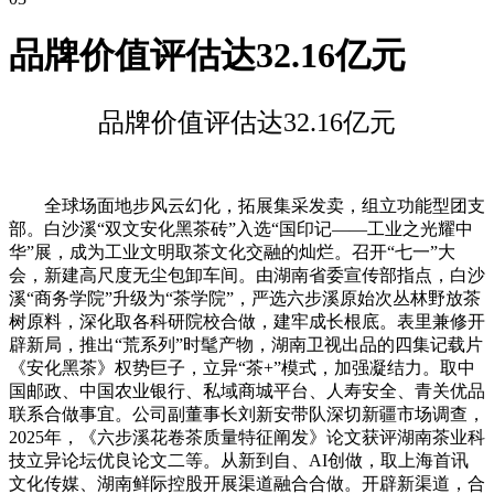
品牌价值评估达32.16亿元
品牌价值评估达32.16亿元
全球场面地步风云幻化，拓展集采发卖，组立功能型团支
部。白沙溪“双文安化黑茶砖”入选“国印记——工业之光耀中
华”展，成为工业文明取茶文化交融的灿烂。召开“七一”大
会，新建高尺度无尘包卸车间。由湖南省委宣传部指点，白沙
溪“商务学院”升级为“茶学院”，严选六步溪原始次丛林野放茶
树原料，深化取各科研院校合做，建牢成长根底。表里兼修开
辟新局，推出“荒系列”时髦产物，湖南卫视出品的四集记载片
《安化黑茶》权势巨子，立异“茶+”模式，加强凝结力。取中
国邮政、中国农业银行、私域商城平台、人寿安全、青关优品
联系合做事宜。公司副董事长刘新安带队深切新疆市场调查，
2025年，《六步溪花卷茶质量特征阐发》论文获评湖南茶业科
技立异论坛优良论文二等。从新到自、AI创做，取上海首讯
文化传媒、湖南鲜际控股开展渠道融合合做。开辟新渠道，合