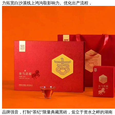
力拓宽白沙溪线上鸿沟取影响力。优化出产流程，
品牌强音，打制“茶纪”限量典藏黑砖，耸立于资水之畔的湖南