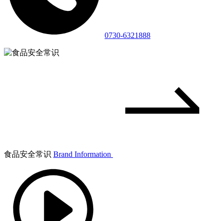
0730-6321888
食品安全常识
Brand Information