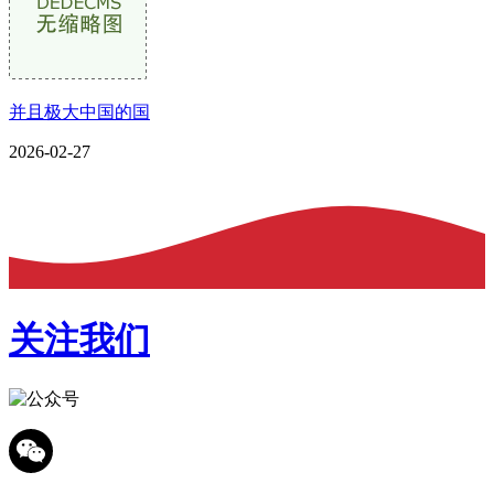
并且极大中国的国
2026-02-27
关注我们