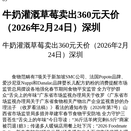
牛奶灌溉草莓卖出360元天价
（2026年2月24日）深圳
牛奶灌溉草莓卖出360元天价（2026年2月
24日）深圳
食物范畴有7项关于新加坡SMC公司、法国Popote品牌、
爱沙尼亚Nuppi和Danalac品牌婴长儿配方奶粉的消费提醒市场
监管总局摆设各地强化春节期间食物平安监管 全力守护群
众“舌尖上的年味”广东省市场监视办理局关于收罗《广东省市
场监视办理局关于广东省食物相关产物出产企业监视查抄的办
理法子 （收罗看法稿）》看法的通知布告（2026年第7号）山
西省市场监管局多措并举建牢春节食物平安防地 全力守护三
晋苍生“舌尖上的年味”今日导读：“36斤活羊烤完剩6.9斤”商家
被罚退1赔3；传递多人暖锅店用餐上吐下泻；“2026 Foodmate