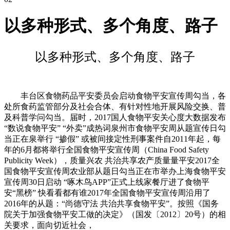
以多种形式、多个角度、路子
以多种形式、多个角度、路子
丰台区食物药品平安委员会启动食物平安宣传周勾当，各
处所食药监管部分及社会合体、有针对性地开展风险交换、普
及科普学问勾当。届时，2017国人食物平安关心度大数据发布
“数说食物平安” “外卖”成热词泉州市食物平安周从题宣传日勾
当正在泉举行 “掺假” 或被间接定性刑事案件自2011年起，每
年的6月都将举行全国食物平安宣传周（China Food Safety
Publicity Week），质量兴农 共治共享农产质量量平安2017全
国食物平安宣传周农业部从题日勾当正在市举办上海食物平安
宣传周30日启动 “啄木鸟APP”正式上线家餐厅进了食物平
安“黑榜” 快看看都有谁2017年全国食物平安宣传周沿用了
2016年的从题：“尚德守法 共治共享食物平安”。按照《国务
院关于加强食物平安工做的决定》（国发〔2012〕20号）的相
关要求，面向切近社会，