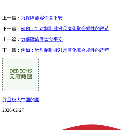
上一篇：
力保障旅客饮食平安
下一篇：
例如：针对制制业对尺度化取合规性的严苛
上一篇：
力保障旅客饮食平安
下一篇：
例如：针对制制业对尺度化取合规性的严苛
并且极大中国的国
2026-02-27