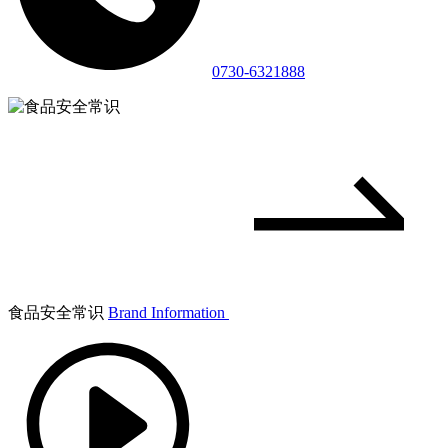
0730-6321888
食品安全常识
Brand Information