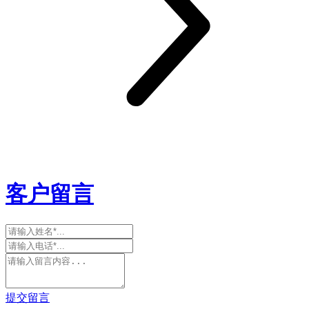
客户留言
提交留言