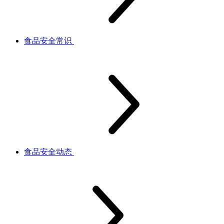
食品安全常识
食品安全动态