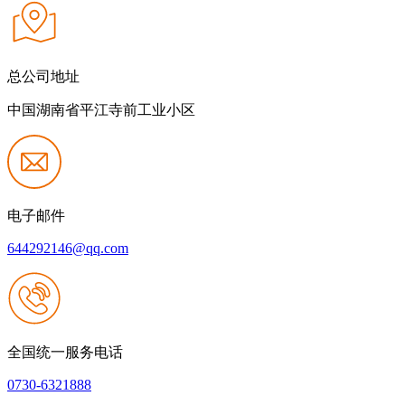
总公司地址
中国湖南省平江寺前工业小区
电子邮件
644292146@qq.com
全国统一服务电话
0730-6321888