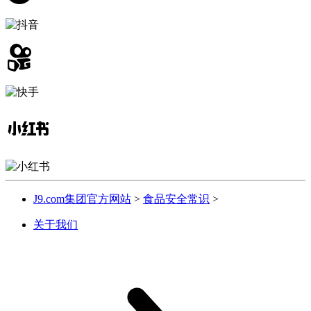
J9.com集团官方网站
>
食品安全常识
>
关于我们