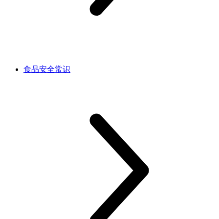
食品安全常识