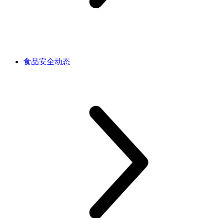
食品安全动态