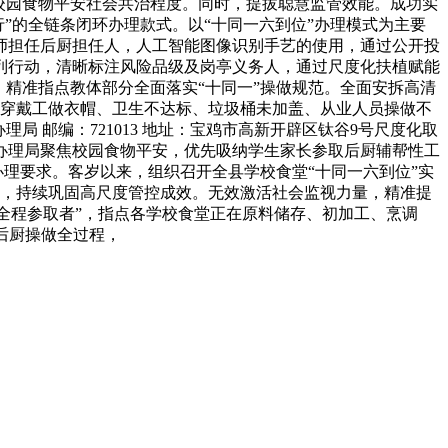
校园食物平安社会共治程度。同时，提拔聪慧监管效能。成功实
行”的全链条闭环办理款式。以“十同一六到位”办理模式为主要
师担任后厨担任人，人工智能图像识别手艺的使用，通过公开投
列行动，清晰标注风险品级及岗亭义务人，通过尺度化扶植赋能
精准指点教体部分全面落实“十同一”操做规范。全面安拆高清
范穿戴工做衣帽、卫生不达标、垃圾桶未加盖、从业人员操做不
局 邮编：721013 地址：宝鸡市高新开辟区钛谷9号尺度化取
办理局聚焦校园食物平安，优先吸纳学生家长参取后厨辅帮性工
办理要求。客岁以来，组织召开全县学校食堂“十同一六到位”实
7个，持续巩固高尺度管控成效。无效激活社会监视力量，精准提
“全程参取者”，指点各学校食堂正在原料储存、初加工、烹调
后厨操做全过程，