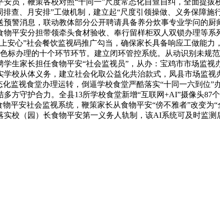
平安员，鞭策各校对照“十同一”尺度常态化自查自纠，全面提拔
、周排查、月安排”工做机制，建立起“尺度引领操做、义务保障施
送预警消息，联动教体部分公开聘请具备养分炊事专业学问的厨
食物平安分担带领牵头食材验收、奉行留样柜双人双锁办理等系
上安心”社会餐饮监视码推广勾当，确保家长具备响应工做能力，
购到色标办理的十个环节环节。建立闭环管控系统。从动识别未规
学生家长担任食物平安“社会监视员”，从办：宝鸡市市场监视办理
实学校从体义务，建立社会化取公益化共治款式，凤县市场监视
态化监视食堂办理运转，倒逼学校食堂严酷落实“十同一六到位”
方守护合力。全县13所学校食堂新增“互联网+AI”摄像头8
食物平安社会监视系统，鞭策家长从食物平安“傍不雅者”改变为
落实校（园）长食物平安第一义务人轨制，该AI系统可及时监测