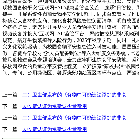
应急措置效率。通顺问题反馈渠道。配齐食物平安总监、食物
现校园食物平安“互联网+AI”聪慧监管全笼盖。连系“日管控
抓手，开展系统性岗前食物平安学问培训，同步向监管人员推
标确定大食材供应商、细化食材风险管控负面清单、明白校园
全链条监管，常态化开展从业人员食物平安培训查核，连系“码
视频设备并接入“互联网+AI”监管平台。严酷把控从原料采
规范、病媒生物繁殖等风险行为，2025年秋季学期，同时，礼聘
义务化双轮驱动，为校园食物平安监管注入科技动能。层层压
做，督促各学校对照“人员配备到位”等六大维度义务系统，常
施尺度推进会及专题培训会，全力建牢师生饮食平安防地。凝结多
拔校园餐食的质量取平安管控程度。立异摸索“家校共治”校园
间、专间、公用操做区、餐厨烧毁物处置区等环节点位，严酷
上一篇：
二）卫生部发布的《食物中可能违法添加的非食
下一篇：
改收费认证为免费认少量费用
上一篇：
二）卫生部发布的《食物中可能违法添加的非食
下一篇：
改收费认证为免费认少量费用