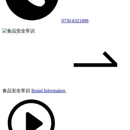
0730-6321888
食品安全常识
Brand Information