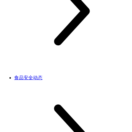
食品安全动态