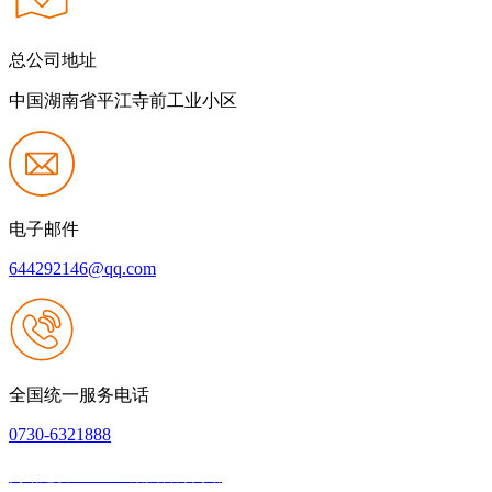
总公司地址
中国湖南省平江寺前工业小区
电子邮件
644292146@qq.com
全国统一服务电话
0730-6321888
网站建设：J9.com集团官方网站
|
网站地图
本网站支持IPV6