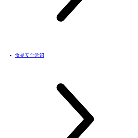
食品安全常识