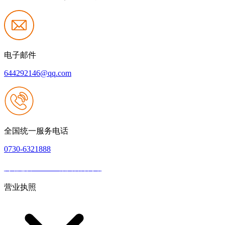
电子邮件
644292146@qq.com
全国统一服务电话
0730-6321888
网站建设：J9.com集团官方网站
|
网站地图
本网站支持IPV6
营业执照