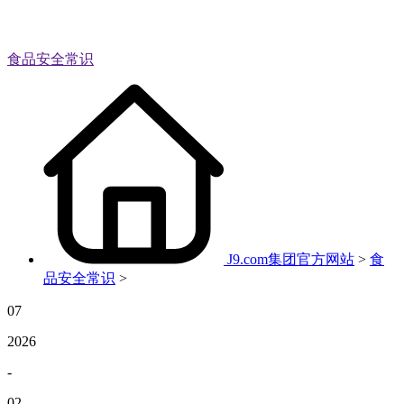
食品安全常识
J9.com集团官方网站
>
食
品安全常识
>
07
2026
-
02