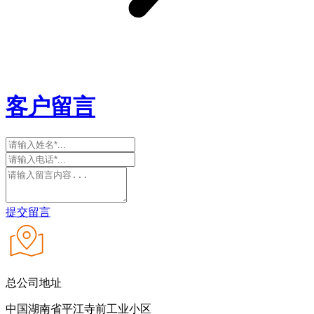
客户留言
提交留言
总公司地址
中国湖南省平江寺前工业小区