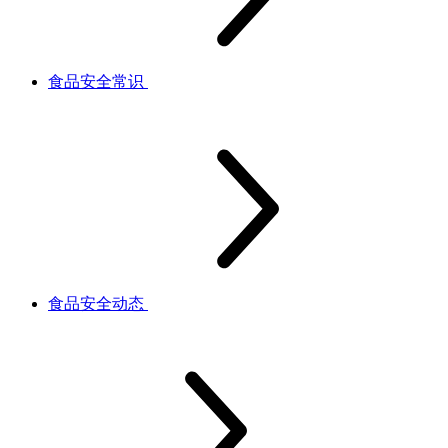
食品安全常识
食品安全动态