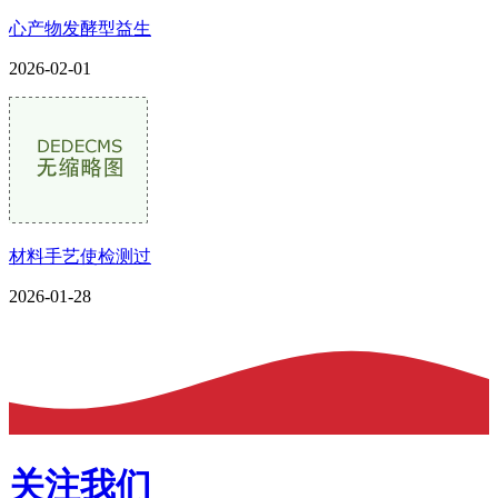
心产物发酵型益生
2026-02-01
材料手艺使检测过
2026-01-28
关注我们