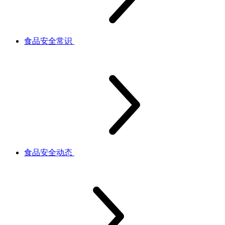
食品安全常识
食品安全动态