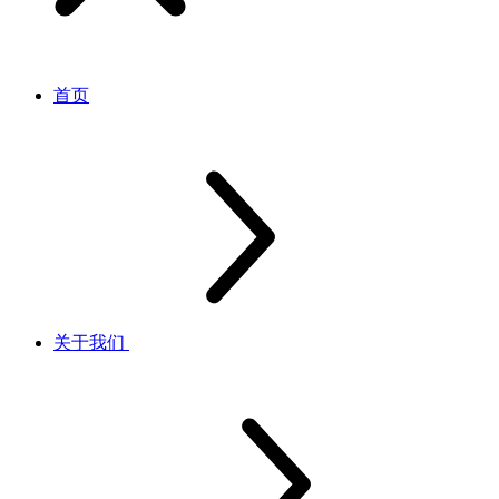
首页
关于我们