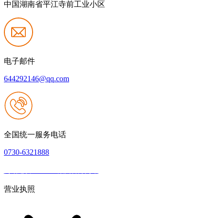
中国湖南省平江寺前工业小区
电子邮件
644292146@qq.com
全国统一服务电话
0730-6321888
网站建设：J9.com集团官方网站
|
网站地图
本网站支持IPV6
营业执照