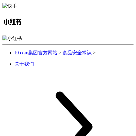
J9.com集团官方网站
>
食品安全常识
>
关于我们