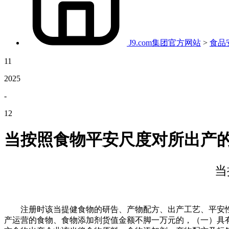
J9.com集团官方网站
>
食品
11
2025
-
12
当按照食物平安尺度对所出产
当
注册时该当提健食物的研告、产物配方、出产工艺、平安性
产运营的食物、食物添加剂货值金额不脚一万元的，（一）具