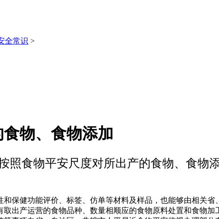
安全常识
>
的食物、食物添加
按照食物平安尺度对所出产的食物、食物
和保健功能评价、标签、仿单等材料及样品，也能够由相关省、
有取出产运营的食物品种、数量相顺应的食物原料处置和食物加