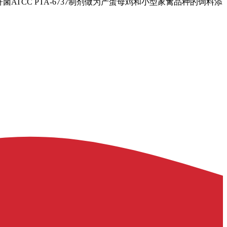
菌ATCC PTA-6737制剂做为产蛋母鸡和小型家禽品种的饲料添