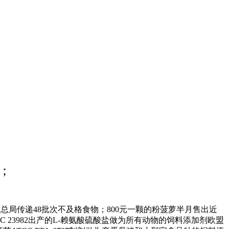
；
管总局传递48批次不及格食物；800元一颗的粉菠萝半月售出近
CC 23982出产的L-赖氨酸硫酸盐做为所有动物的饲料添加剂欧盟