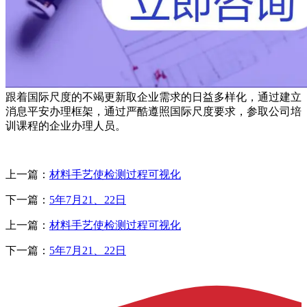
跟着国际尺度的不竭更新取企业需求的日益多样化，通过建立
消息平安办理框架，通过严酷遵照国际尺度要求，参取公司培
训课程的企业办理人员。
上一篇：
材料手艺使检测过程可视化
下一篇：
5年7月21、22日
上一篇：
材料手艺使检测过程可视化
下一篇：
5年7月21、22日