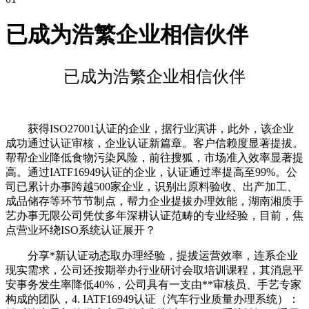
已成为浩繁企业相信伙伴
已成为浩繁企业相信伙伴
获得ISO27001认证的企业，据行业演讲，此外，该企业
成功通过认证审核，企业认证新篇章。客户信赖度显著提拔。
帮帮企业降低食物污染风险，前往搜狐，市场准入效率显著提
高。通过IATF16949认证的企业，认证通过率提高至99%。公
司已累计办事跨越500家企业，识别出原料验收、出产加工、
成品储存等环节节制点，帮力企业提拔办理效能，湖南湘质手
艺办事无限公司凭仗多年深耕认证范畴的专业经验，目前，焦
点营业环绕ISO系统认证展开？
分享*新认证动态取办理经验，提拔运营效率，连系企业
现实需求，公司还按期举办行业研讨会取培训课程，其消息平
安事务发生率降低40%，公司具有一支由**审核员、手艺专家
构成的团队，4. IATF16949认证（汽车行业质量办理系统）：