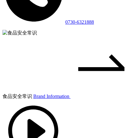
0730-6321888
食品安全常识
Brand Information