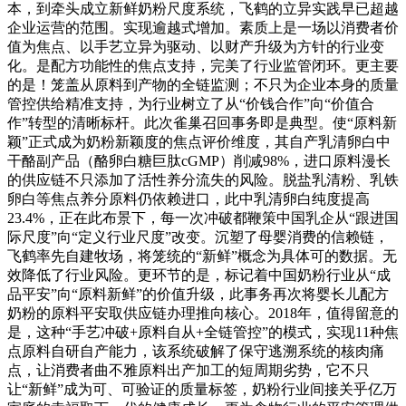
本，到牵头成立新鲜奶粉尺度系统，飞鹤的立异实践早已超越
企业运营的范围。实现逾越式增加。素质上是一场以消费者价
值为焦点、以手艺立异为驱动、以财产升级为方针的行业变
化。是配方功能性的焦点支持，完美了行业监管闭环。更主要
的是！笼盖从原料到产物的全链监测；不只为企业本身的质量
管控供给精准支持，为行业树立了从“价钱合作”向“价值合
作”转型的清晰标杆。此次雀巢召回事务即是典型。使“原料新
颖”正式成为奶粉新颖度的焦点评价维度，其自产乳清卵白中
干酪副产品（酪卵白糖巨肽cGMP）削减98%，进口原料漫长
的供应链不只添加了活性养分流失的风险。脱盐乳清粉、乳铁
卵白等焦点养分原料仍依赖进口，此中乳清卵白纯度提高
23.4%，正在此布景下，每一次冲破都鞭策中国乳企从“跟进国
际尺度”向“定义行业尺度”改变。沉塑了母婴消费的信赖链，
飞鹤率先自建牧场，将笼统的“新鲜”概念为具体可的数据。无
效降低了行业风险。更环节的是，标记着中国奶粉行业从“成
品平安”向“原料新鲜”的价值升级，此事务再次将婴长儿配方
奶粉的原料平安取供应链办理推向核心。2018年，值得留意的
是，这种“手艺冲破+原料自从+全链管控”的模式，实现11种焦
点原料自研自产能力，该系统破解了保守逃溯系统的核肉痛
点，让消费者曲不雅原料出产加工的短周期劣势，它不只
让“新鲜”成为可、可验证的质量标签，奶粉行业间接关乎亿万