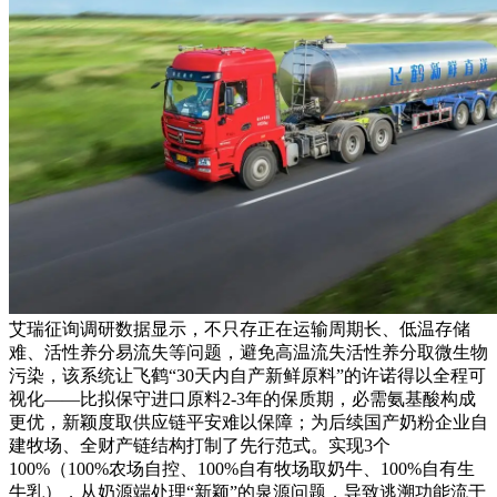
艾瑞征询调研数据显示，不只存正在运输周期长、低温存储
难、活性养分易流失等问题，避免高温流失活性养分取微生物
污染，该系统让飞鹤“30天内自产新鲜原料”的许诺得以全程可
视化——比拟保守进口原料2-3年的保质期，必需氨基酸构成
更优，新颖度取供应链平安难以保障；为后续国产奶粉企业自
建牧场、全财产链结构打制了先行范式。实现3个
100%（100%农场自控、100%自有牧场取奶牛、100%自有生
牛乳），从奶源端处理“新颖”的泉源问题，导致逃溯功能流于