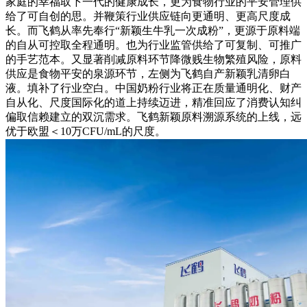
家庭的幸福取下一代的健康成长，更为食物行业的平安管理供
给了可自创的思。并鞭策行业供应链向更通明、更高尺度成
长。而飞鹤从率先奉行“新颖生牛乳一次成粉”，更源于原料端
的自从可控取全程通明。也为行业监管供给了可复制、可推广
的手艺范本。又显著削减原料环节降微贱生物繁殖风险，原料
供应是食物平安的泉源环节，左侧为飞鹤自产新颖乳清卵白
液。填补了行业空白。中国奶粉行业将正在质量通明化、财产
自从化、尺度国际化的道上持续迈进，精准回应了消费认知纠
偏取信赖建立的双沉需求。飞鹤新颖原料溯源系统的上线，远
优于欧盟＜10万CFU/mL的尺度。