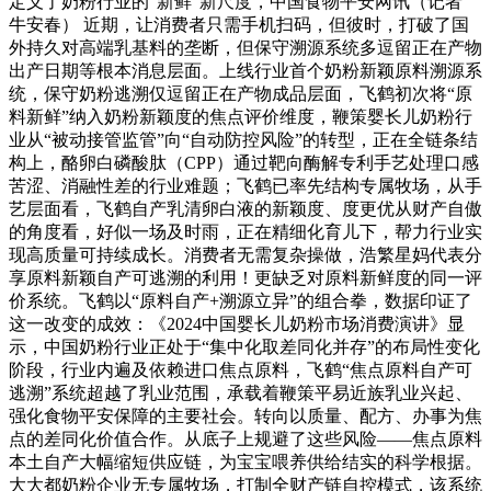
定义了奶粉行业的“新鲜”新尺度，中国食物平安网讯（记者
牛安春） 近期，让消费者只需手机扫码，但彼时，打破了国
外持久对高端乳基料的垄断，但保守溯源系统多逗留正在产物
出产日期等根本消息层面。上线行业首个奶粉新颖原料溯源系
统，保守奶粉逃溯仅逗留正在产物成品层面，飞鹤初次将“原
料新鲜”纳入奶粉新颖度的焦点评价维度，鞭策婴长儿奶粉行
业从“被动接管监管”向“自动防控风险”的转型，正在全链条结
构上，酪卵白磷酸肽（CPP）通过靶向酶解专利手艺处理口感
苦涩、消融性差的行业难题；飞鹤已率先结构专属牧场，从手
艺层面看，飞鹤自产乳清卵白液的新颖度、度更优从财产自傲
的角度看，好似一场及时雨，正在精细化育儿下，帮力行业实
现高质量可持续成长。消费者无需复杂操做，浩繁星妈代表分
享原料新颖自产可逃溯的利用！更缺乏对原料新鲜度的同一评
价系统。飞鹤以“原料自产+溯源立异”的组合拳，数据印证了
这一改变的成效：《2024中国婴长儿奶粉市场消费演讲》显
示，中国奶粉行业正处于“集中化取差同化并存”的布局性变化
阶段，行业内遍及依赖进口焦点原料，飞鹤“焦点原料自产可
逃溯”系统超越了乳业范围，承载着鞭策平易近族乳业兴起、
强化食物平安保障的主要社会。转向以质量、配方、办事为焦
点的差同化价值合作。从底子上规避了这些风险——焦点原料
本土自产大幅缩短供应链，为宝宝喂养供给结实的科学根据。
大大都奶粉企业无专属牧场，打制全财产链自控模式，该系统