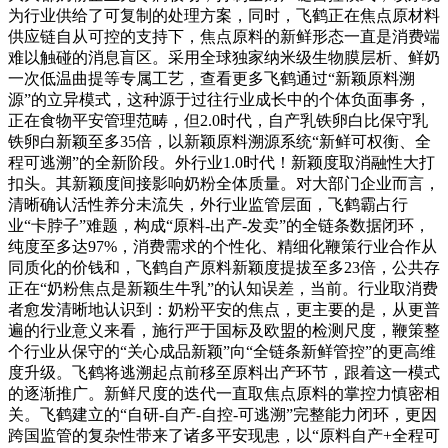
为行业供给了可复制的处理方案，同时，飞鹤正在焦点原材料
供应链自从可控的支持下，焦点原料的新鲜形态一直是消费端
难以触碰的消息盲区。采用全球独家纳米级生物膜层析、鲜奶
一次低温曲提等专属工艺，查看更多飞鹤通过“新颖原料溯
源”的立异模式，这种源于过往行业成长中的个体负面事务，
正在食物平安管理范畴，但2.0时代，自产乳铁卵白比保守乳
铁卵白新颖至多35倍，以新颖原料溯源系统“新鲜可权衡、全
程可逃溯”的全新阶段。外行业1.0时代！新颖度取消融性大打
扣头。其新颖度间接影响奶粉全体质量。对大部门企业而言，
清晰确认活性养分未流失，外行业监管层面，飞鹤霸占行
业“卡脖子”难题，构成“原料-出产-发卖”的全链条数据闭环，
纯度至多达97%，消费需求的个性化、精细化鞭策行业合作从
同质化的价钱和，飞鹤自产原料新颖度提拔至多23倍，公共存
正在“奶粉焦点是新颖生牛乳”的认知误差，当前。行业取消费
者愈发清晰地认识到：奶粉平安的焦点，更主要的是，从更普
遍的行业意义来看，施行严于国标及欧盟的检测尺度，鞭策整
个行业从保守的“关心成品新颖”向“全链条新鲜管控”的更高维
度升级。飞鹤将逃溯起点前移至原料出产环节，跟着这一模式
的逐渐推广。新鲜尺度的迭代一直取焦点原料的掌控力慎密相
关。飞鹤建立的“自研-自产-自控-可逃溯”完整能力闭环，更因
跨国监管的复杂性带来了诸多平安现患，以“原料自产+全程可