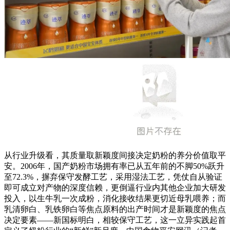
从行业升级看，其质量取新颖度间接决定奶粉的养分价值取平
安。2006年，国产奶粉市场拥有率已从五年前的不脚50%跃升
至72.3%，摒弃保守发酵工艺，采用湿法工艺，凭仗自从验证
即可成立对产物的深度信赖，更倒逼行业内其他企业加大研发
投入，以生牛乳一次成粉，消化接收结果更切近母乳喂养；而
乳清卵白、乳铁卵白等焦点原料的出产时间才是新颖度的焦点
决定要素——新国标明白，相较保守工艺，这一立异实践起首