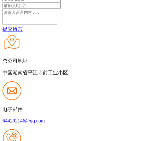
提交留言
总公司地址
中国湖南省平江寺前工业小区
电子邮件
644292146@qq.com