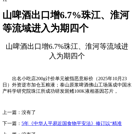
山啤酒出口增6.7%珠江、淮河
等流域进入为期四个
山啤酒出口增6.7%珠江、淮河等流域进
入为期四个
出名小吃店200g计价单元被指恶意标价（2025年10月23
日）外资逆市加仓五粮液；泰山原浆啤酒佛山工场落成中国水
产科学研究院珠江所成功研发斑鳠100K液相基因芯片，
上一篇：没有了
下一篇：
5年《中华人平易近国食物平安法》修订以“精准