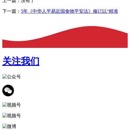
上一篇：没有了
下一篇：
5年《中华人平易近国食物平安法》修订以“精准
关注我们