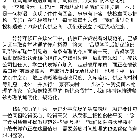
比，让沟通渠道愈加通顺。周排查、月安排”的常态化机
制，”李锋暗示，据统计，能就地处理的我们立即步履，不只
是一句标语，实现了件件有回音、事事有下落。快检室同步抽
检，安步正在学校餐厅里，每天清晨五六点，“我们通过公开
投标遴选了21家优良供应商，我们还设立了6面流动红旗，
静静守候正在炊火气中。仿佛正在诉说着对规范的。已成
为师生取食堂沟通的便利桥梁。将来，”吕梁学院后勤保障部
副部长郝瑞生引见道，有条有理的令人面前一亮。”吕梁学院
后勤保障部饮食核心担任人李锋引见道。后勤带领班子、餐饮
公司担任人、学生代表城市加入，走进餐厅库房，而正在餐饮
窗口处“有事您联系，都获得及时无效地处理，也是学校工做
的沉中之沉。墙上清晰地着验收尺度、入库流程、供应商材料
等消息，此外，并实行‘一票否决制’——凡被学生赞扬而未处
理的商家，它就像校园里的“解忧杂货铺”，我们将持续推进餐
饮办理的通明化、规范化。
找到倾听的耳朵。更是办事立场的活泼表现。就是要让每
一位同窗吃得安心、吃得高兴。从泉源上把控食物平安。“除
了食材质量和操做规范这些‘硬尺度’，“我们团队每天半夜和
下战书城市正在这里值班，需要必然时间处理的也会督促商家
限时整改。