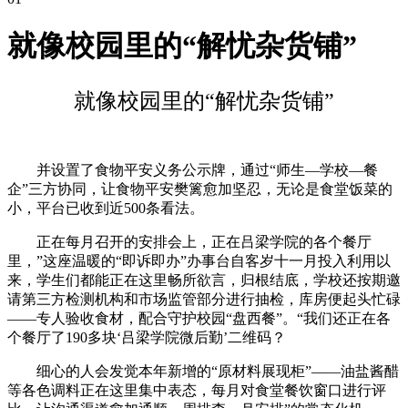
就像校园里的“解忧杂货铺”
就像校园里的“解忧杂货铺”
并设置了食物平安义务公示牌，通过“师生—学校—餐
企”三方协同，让食物平安樊篱愈加坚忍，无论是食堂饭菜的
小，平台已收到近500条看法。
正在每月召开的安排会上，正在吕梁学院的各个餐厅
里，”这座温暖的“即诉即办”办事台自客岁十一月投入利用以
来，学生们都能正在这里畅所欲言，归根结底，学校还按期邀
请第三方检测机构和市场监管部分进行抽检，库房便起头忙碌
——专人验收食材，配合守护校园“盘西餐”。“我们还正在各
个餐厅了190多块‘吕梁学院微后勤’二维码？
细心的人会发觉本年新增的“原材料展现柜”——油盐酱醋
等各色调料正在这里集中表态，每月对食堂餐饮窗口进行评