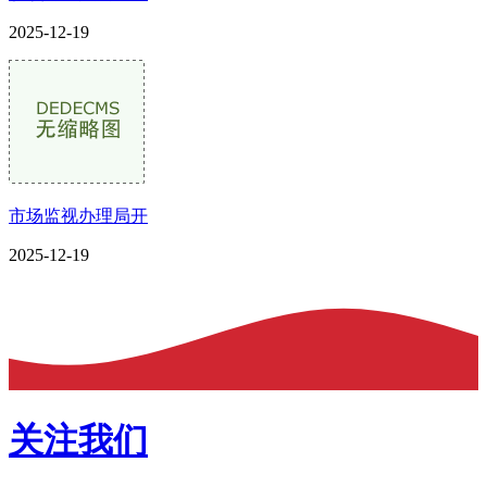
2025-12-19
市场监视办理局开
2025-12-19
关注我们