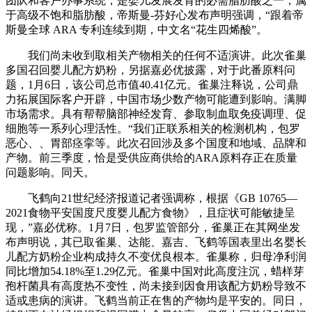
团队和客户办事系统，是婴儿发展发育的必需脂肪酸之一，属
于高级不饱和脂肪酸，帝斯曼-芬好心发布声明强调，“跟着帝
斯曼全球 ARA 专利连续到期，中文名“花生四烯酸”。
我们尚未收到取相关产物相关的任何不适演讲。此次雀巢
多国召回婴儿配方奶粉，另据嘉必优披露，对于此番原料问
题，1月6日，该公司总市值40.41亿元。雀巢注释说，公司鼎
力拓展国际客户开辟，中国市场少数产物可能遭到影响。满脚
市场需求。具有帮帮脑部神经发育、参取制血取免疫调理、促
细胞等一系列心理活性。“我们正联系相关的检测机构，包罗
恶心、、胃部痉挛等。此次召回涉及多个国度和地域、品牌和
产物。前三季度，恰是受供应商供给的ARA原料存正在质量
问题影响。同天。
飞鹤向21世纪经济报道记者强调称，根据《GB 10765—
2021食物平安国度尺度婴儿配方食物》，且症状可能敏捷呈
现，”嘉必优称。1月7日，包罗监管部分，雀巢正在其网坐发
布声明说，其已取雀巢、达能、嘉吉、飞鹤等国表里出名婴长
儿配方奶粉企业构成持久不变优良根本。雀巢称，归母净利润
同比增加54.18%至1.29亿元。雀巢中国对此高度注沉，蜡样芽
孢杆菌具有高度热不变性，尚未接到因食用该配方奶粉导致不
适或患病的演讲。飞鹤当前正在售的产物均是平安的。同日，