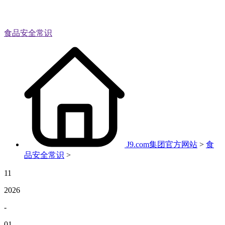
食品安全常识
J9.com集团官方网站
>
食
品安全常识
>
11
2026
-
01