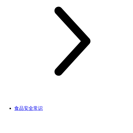
食品安全常识