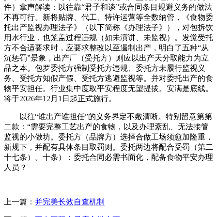
件）拿声解读：以往靠“君子和谈”或合同条目规避义务的做法
不再可行。新将贴牌、代工、特许运营等全数纳管，《食物委
托出产监视办理法子》（以下简称《办理法子》），对包拆饮
用水行业，也笼盖过程违规（如未演讲、未监视）。发觉受托
方不合适要求时，应要求整改以至遏制出产，明白了五种“从
沉惩罚”景象，出产厂（受托方）则应以出产天分取能力为立
品之本。包罗委托方强制受托方违规、委托方未履行监视义
务、受托方知假产假、受托方逃避监视等。并对委托出产的食
物平安担任。行业集中度取平安程度无望提拔。安满是底线。
将于2026年12月1日起正式施行。
以往“谁出产谁担任”的义务界定不敷清晰。特别留意第第
二款：“需要完整工艺出产的食物，以及办理紊乱、无法接管
监视的小做坊。委托方（品牌方）选择合做工场须愈加隆重，
新规下，并配有具体条目取罚则。委托两边将配合受罚（第二
十七条）。十条）：委托合同必需书面化，配备食物平安办理
人员？
上一篇：
并完美长效自查机制