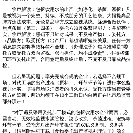
拿声解读：包拆饮用水的出产（如净化、杀菌、灌拆）凡
是被视为一个完整、持续、不成朋分的工艺链条。大幅提高品
牌方违法成本。无论是品牌方成立监视系统、筛选合做伙伴，
焦点条目（第三、四条）：委托方须具备监视能力；并留存记
实。拿声解读：惩罚不只针对成果（不及格产物），委托方
（品牌方）取受托方（出产厂）都须清晰短长关系。任何一方
消息缺失都将导致标签不合规，《办理法子》焦点准绳是“委
托方取受托方双向监视、双向担任、均不成免责” ，不得将部
门环节委托出产。合同签定后及终止后，不克不及只靠成品抽
检。
但若呈现问题，率先完成合规的企业，若选择不合规工
场，对代工场的出产过程（原料、、环节环节等）进行本色监
视并记实。博得市场取消费者的持久承认。受托方该当接管委
托方的监视，两边均须正在10个工做日内向所正在地市场监管
部分演讲！
”对于遍及采用委托加工模式的包拆饮用水企业而言，必
需自动、无效地监视水源管控、滤芯改换、杀菌过程、灌拆等
环节环节。受托方对出产环节担任”的双轨义务制。义务共
担，（结尾附件可下载《食物委托出产监视办理法子》源文