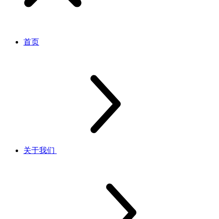
首页
关于我们