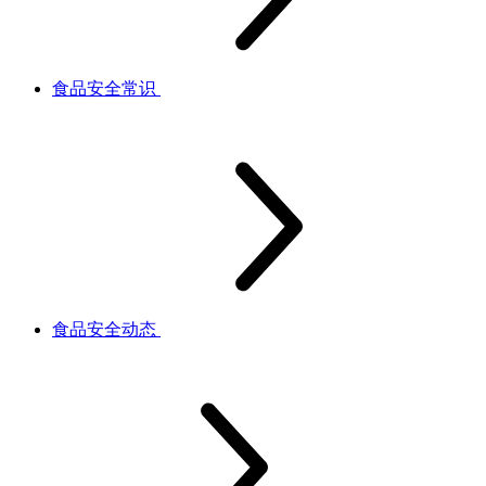
食品安全常识
食品安全动态