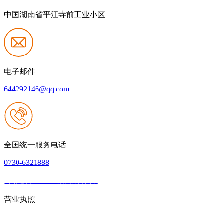
中国湖南省平江寺前工业小区
电子邮件
644292146@qq.com
全国统一服务电话
0730-6321888
网站建设：J9.com集团官方网站
|
网站地图
本网站支持IPV6
营业执照