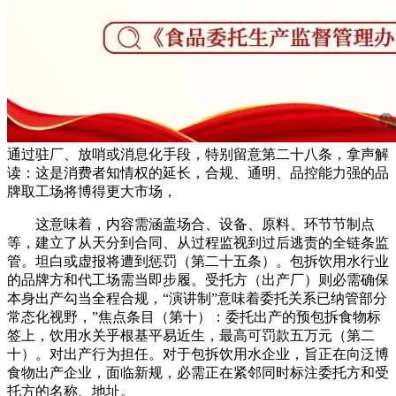
通过驻厂、放哨或消息化手段，特别留意第二十八条，拿声解
读：这是消费者知情权的延长，合规、通明、品控能力强的品
牌取工场将博得更大市场，
这意味着，内容需涵盖场合、设备、原料、环节节制点
等，建立了从天分到合同、从过程监视到过后逃责的全链条监
管。坦白或虚报将遭到惩罚（第二十五条）。包拆饮用水行业
的品牌方和代工场需当即步履。受托方（出产厂）则必需确保
本身出产勾当全程合规，“演讲制”意味着委托关系已纳管部分
常态化视野，”焦点条目（第十）：委托出产的预包拆食物标
签上，饮用水关乎根基平易近生，最高可罚款五万元（第二
十）。对出产行为担任。对于包拆饮用水企业，旨正在向泛博
食物出产企业，面临新规，必需正在紧邻同时标注委托方和受
托方的名称、地址。