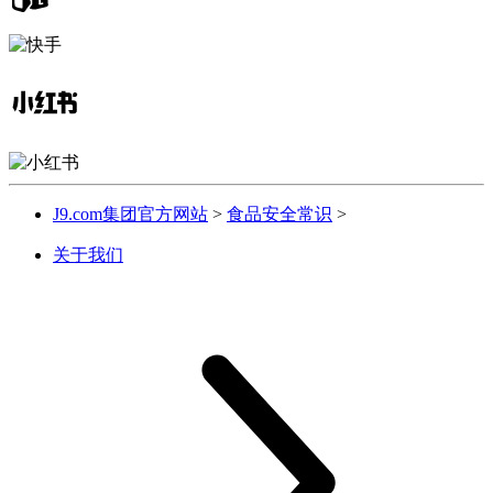
J9.com集团官方网站
>
食品安全常识
>
关于我们