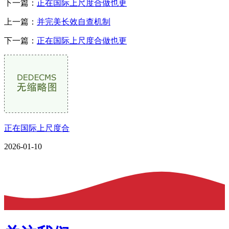
下一篇：
正在国际上尺度合做也更
上一篇：
并完美长效自查机制
下一篇：
正在国际上尺度合做也更
正在国际上尺度合
2026-01-10