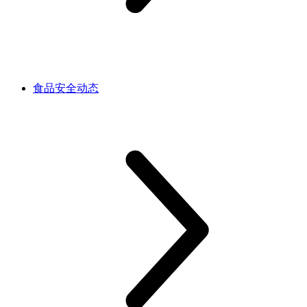
食品安全动态