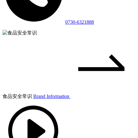
0730-6321888
食品安全常识
Brand Information