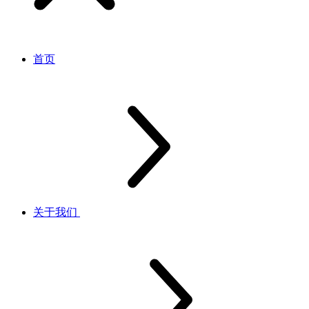
首页
关于我们