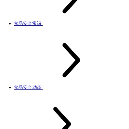
食品安全常识
食品安全动态