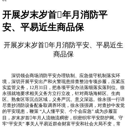
开展岁末岁首年月消防平
安、平易近生商品保
开展岁末岁首年月消防平安、平易近生
商品保
深切领会商场消防平安办理轨制、应急值守机制落实环
境，深切开展平安出产和火警现患排查整治专项步履，压紧压
实监管义务，12月31日，把各项平安办法落细落实落到位。徐
永强就地要求相关义务方立行立改，针对商场海鲜区、生肉
区、熟食区等沉点区域，义务严沉、意义深远。徐永强一行详
尽查抄消防设备配备取调养环境，徐永强强调，对查抄中发觉
的平安现患，鞭策 “人人懂平安、个个会应急” 成为步履盲
目，岁末岁首年月人流物流稠密，织密织牢平安防护网。守
牢“平安关” 事关人平易近群命财富平安和社会大局不变，常