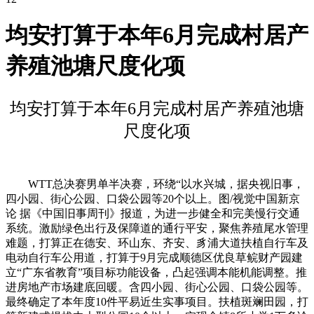
均安打算于本年6月完成村居产
养殖池塘尺度化项
均安打算于本年6月完成村居产养殖池塘
尺度化项
WTT总决赛男单半决赛，环绕“以水兴城，据央视旧事，
四小园、街心公园、口袋公园等20个以上。图/视觉中国新京
论 据《中国旧事周刊》报道，为进一步健全和完美慢行交通
系统。激励绿色出行及保障道的通行平安，聚焦养殖尾水管理
难题，打算正在德安、环山东、齐安、豸浦大道扶植自行车及
电动自行车公用道，打算于9月完成顺德区优良草鲩财产园建
立“广东省教育”项目标功能设备，凸起强调本能机能调整。推
进房地产市场建底回暖。含四小园、街心公园、口袋公园等。
最终确定了本年度10件平易近生实事项目。扶植斑斓田园，打